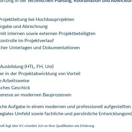
rtung in der
technischen Planung, Koordination und Abwicklu
Projektleitung bei Hochbauprojekten
Vergabe und Abrechnung
t internen sowie externen Projektbeteiligten
ontrolle im Projektverlauf
scher Unterlagen und Dokumentationen
Ausbildung (HTL, FH, Uni)
r in der Projektabwicklung von Vorteil
e Arbeitsweise
sches Geschick
teresse an modernen Bauprozessen
iche Aufgabe in einem modernen und professionell aufgestellten
egiales Umfeld sowie fachliche und persönliche Entwicklungsmö
t liegt über KV, orientiert sich an Ihrer Qualifikation wie Erfahrung.