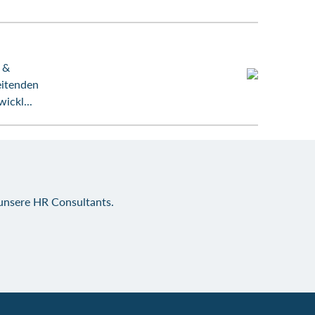
 &
eitenden
ickl...
 unsere HR Consultants.