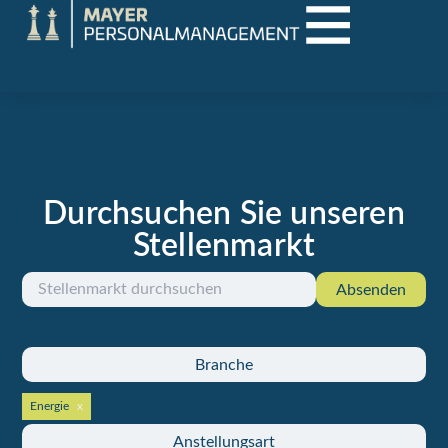
Durchsuchen Sie unseren
Aktuelle Jobs in Vorarlberg und der Region
Stellenmarkt
Absenden
Branche
Energie
Anstellungsart