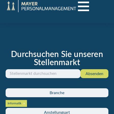
Durchsuchen Sie unseren
Aktuelle Jobs in Vorarlberg und der Region
Stellenmarkt
Absenden
Branche
Informatik
Anstellungsart