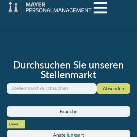
Durchsuchen Sie unseren
Aktuelle Jobs in Vorarlberg und der Region
Stellenmarkt
Absenden
Branche
Labor
Anstellungsart