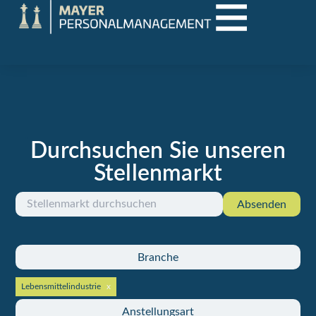
Durchsuchen Sie unseren
Aktuelle Jobs in Vorarlberg und der Region
Stellenmarkt
Absenden
Branche
Lebensmittelindustrie
Anstellungsart