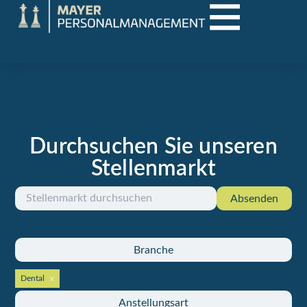
Durchsuchen Sie unseren
Aktuelle Jobs in Vorarlberg und der Region
Stellenmarkt
Absenden
Branche
Dental
Anstellungsart